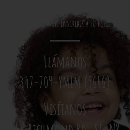
¿Interesado en inscribir a su hijo?
Llámanos
347-709-YMIM (9646)
Visítanos
556 Richmond Rd. SI, NY