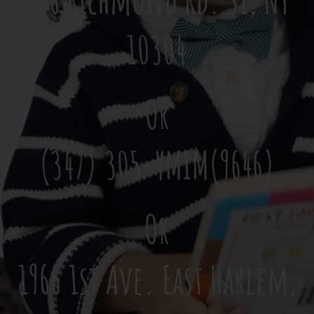
10304
Or
(347) 305-YMIM(9646)
Or
1966 1st Ave. East Harlem,